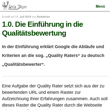
Zur
Springe
Angebot
Impressum
Menü
Navigation
zum
springen
Inhalt
Erstellt am
von
11. Juli 2019
Redaktion
08034 6859774
1.0. Die Einführung in die
Webdesign
Qualitätsbewertung
SEO Betreuung
SEO Check
In der Einführung erklärt Google die Abläufe und
SEO Tools
Referenzen
Kriterien an die sog. „Quality Raters“ zu deutsch
Magazin
„Qualitätsbewerter“.
Angebot
Eine Aufgabe der Quality Rater setzt sich aus der zu
bewertenden URL und einem Raster zur
Aufzeichnung Ihrer Erfahrungen zusammen. Auch soll
dieses Raster die Quality Rater durch die Webseite